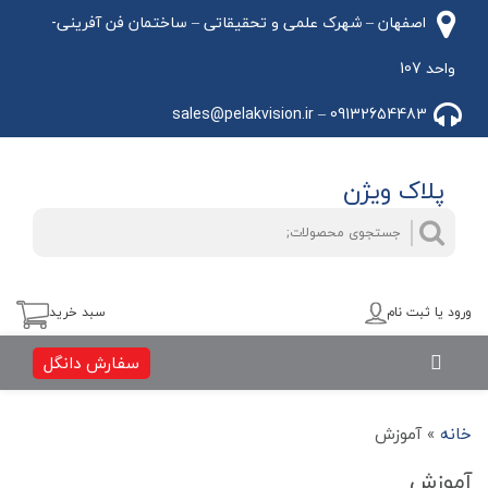
اصفهان – شهرک علمی و تحقیقاتی – ساختمان فن آفرینی-
واحد 107
09132654483 – sales@pelakvision.ir
پلاک ویژن
جستجو
جستجو
برای:
ورود یا ثبت نام
سبد خرید
سفارش دانگل
خانه
»
آموزش
آموزش