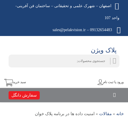
اصفهان – شهرک علمی و تحقیقاتی – ساختمان فن آفرینی-
واحد 107
09132654483 – sales@pelakvision.ir
پلاک ویژن
جستجو
جستجو
برای:
ورود یا ثبت نام
سبد خرید
سفارش دانگل
خانه
»
مقالات
»
امنیت داده ها در برنامه پلاک خوان