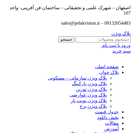
اصفهان – شهرک علمی و تحقیقاتی – ساختمان فن آفرینی- واحد
107
09132654483 – sales@pelakvision.ir
پلاک ویژن
جستجو
جستجو
برای:
ورود یا ثبت نام
سبد خرید
صفحه اصلی
پلاک خوان
پلاک ویژن سازمانی – مسکونی
پلاک ویژن پارکینگ
پلاک ویژن توزین
پلاک ویژن عوارضی
پلاک ویژن نوبت بار
پلاک ویژن برج
جدول قیمت
بخش دانلود
مقالات
آموزش