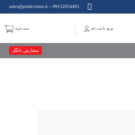
09132654483 – sales@pelakvision.ir
ورود یا ثبت نام
سبد خرید
سفارش دانگل