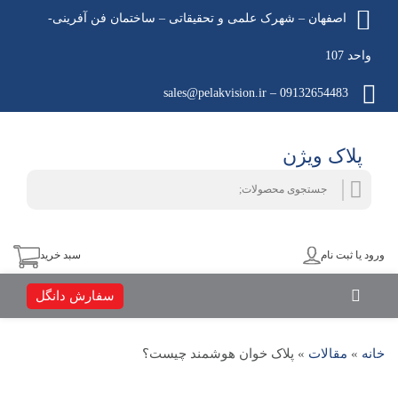
اصفهان – شهرک علمی و تحقیقاتی – ساختمان فن آفرینی-
واحد 107
09132654483 – sales@pelakvision.ir
پلاک ویژن
جستجو
جستجو
برای:
ورود یا ثبت نام
سبد خرید
سفارش دانگل
خانه
»
مقالات
»
پلاک خوان هوشمند چیست؟