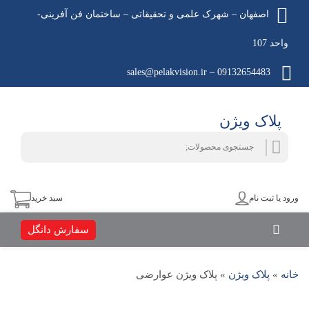
اصفهان – شهرک علمی و تحقیقاتی – ساختمان فن آفرینی-
واحد 107
09132654483 – sales@pelakvision.ir
پلاک ویژن
جستجو
جستجو
برای:
ورود یا ثبت نام
سبد خرید
سفارش دانگل
خانه
»
پلاک ویژن
»
پلاک ویژن عوارضی