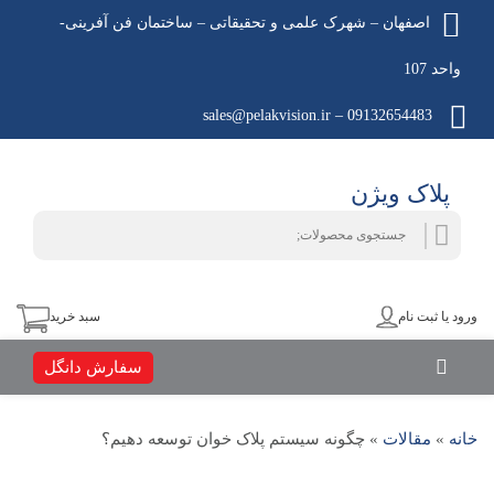
اصفهان – شهرک علمی و تحقیقاتی – ساختمان فن آفرینی-
واحد 107
09132654483 – sales@pelakvision.ir
پلاک ویژن
جستجو
جستجو
برای:
ورود یا ثبت نام
سبد خرید
سفارش دانگل
خانه
»
مقالات
»
چگونه سیستم پلاک خوان توسعه دهیم؟