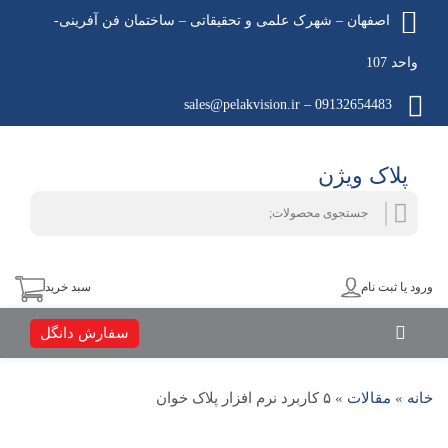
اصفهان – شهرک علمی و تحقیقاتی – ساختمان فن آفرینی-
واحد 107
09132654483 – sales@pelakvision.ir
پلاک ویژن
جستجو
جستجو
برای:
ورود یا ثبت نام
سبد خرید
سفارش دانگل
خانه
»
مقالات
»
۵ کاربرد نرم‌ افزار پلاک‌ خوان